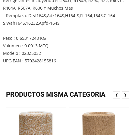
Refrigerantes Incluyendo R1234Yf, R134A, R290, R22, R407C,
R404A, R507A, R600 Y Muchos Mas
Remplaza: Dryl164S,Adk164S,H164-S,Fl-164,164S,C-164-
S,Wah164S,16232,Apfd-164S
Peso : 0.65317248 KG
Volumen : 0.0013 MTQ
Modelo : 023Z5032
UPC-EAN : 5702428155816
PRODUCTOS MISMA CATEGORIA
❮
❯