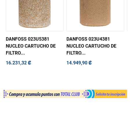
DANFOSS 023U5381
DANFOSS 023U4381
D
NUCLEO CARTUCHO DE
NUCLEO CARTUCHO DE
F
FILTRO...
FILTRO...
L
16.231,32 ₡
14.949,90 ₡
1