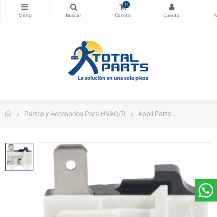
0
Partes y Accesorios Para HVAC/R
Appli Parts
Appli Part