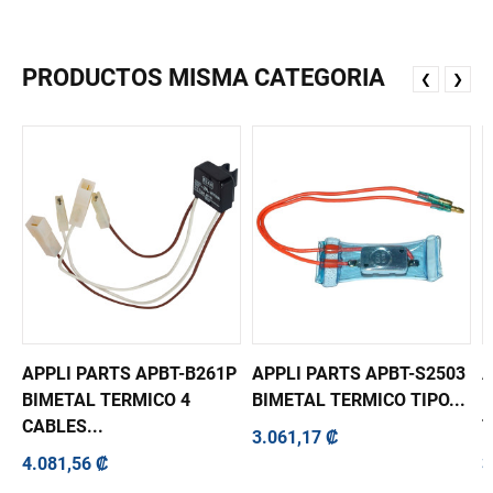
PRODUCTOS MISMA CATEGORIA
❮
❯
APPLI PARTS APBT-B261P
APPLI PARTS APBT-S2503
A
BIMETAL TERMICO 4
BIMETAL TERMICO TIPO...
F
CABLES...
T
3.061,17 ₡
4.081,56 ₡
3