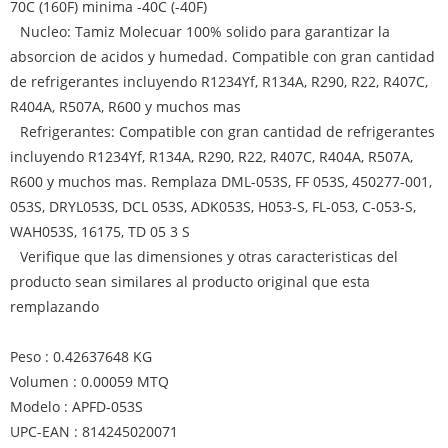
70C (160F) minima -40C (-40F)
Nucleo: Tamiz Molecuar 100% solido para garantizar la
absorcion de acidos y humedad. Compatible con gran cantidad
de refrigerantes incluyendo R1234Yf, R134A, R290, R22, R407C,
R404A, R507A, R600 y muchos mas
Refrigerantes: Compatible con gran cantidad de refrigerantes
incluyendo R1234Yf, R134A, R290, R22, R407C, R404A, R507A,
R600 y muchos mas. Remplaza DML-053S, FF 053S, 450277-001,
053S, DRYL053S, DCL 053S, ADK053S, H053-S, FL-053, C-053-S,
WAH053S, 16175, TD 05 3 S
Verifique que las dimensiones y otras caracteristicas del
producto sean similares al producto original que esta
remplazando
Peso : 0.42637648 KG
Volumen : 0.00059 MTQ
Modelo : APFD-053S
UPC-EAN : 814245020071