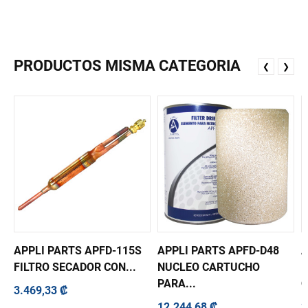
PRODUCTOS MISMA CATEGORIA
❮
❯
APPLI PARTS APFD-115S
APPLI PARTS APFD-D48
A
FILTRO SECADOR CON...
NUCLEO CARTUCHO
F
PARA...
C
3.469,33 ₡
12.244,68 ₡
3