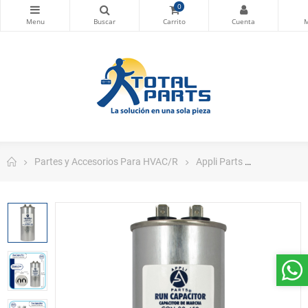
0
Partes y Accesorios Para HVAC/R
Appli Parts
Appli Part