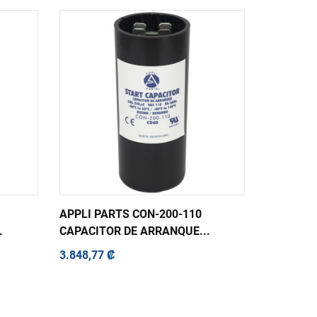
APPLI PARTS CON-200-110
APPLI PA
.
CAPACITOR DE ARRANQUE...
CAPACITO
3.848,77 ₡