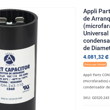
Appli Par
de Arran
(microfar
Universal
condensa
de Diamet
4.081,32 ₡
Precio por Unidad
Appli Parts CON
(microfaradios) 
condensador de 
SKU
G0320.243