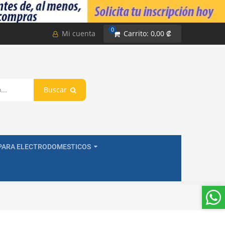
0
Mi cuenta
Carrito:
0,00 ₡
Buscar
PARA ELECTRODOMESTICOS
itor de Arranque 243-292 MFD (microfaradios) uF, 110-125 VAC. Univers