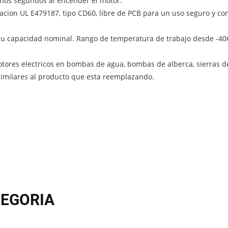
nos segundos al encender el motor.
cacion UL E479187, tipo CD60, libre de PCB para un uso seguro y co
 su capacidad nominal. Rango de temperatura de trabajo desde -40
otores electricos en bombas de agua, bombas de alberca, sierras d
 similares al producto que esta reemplazando.
EGORIA