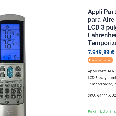
Appli Par
para Aire
LCD 3 pul
Fahrenhei
Temporiza
7.919,89 ₡
Precio por Unidad
Appli Parts APR
LCD 3 pulg Ilum
Temporizador, 2
SKU
G1111.CU2
En stock
8 Artíc