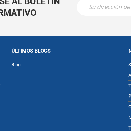
SE AL BOLETÍN
RMATIVO
ÚLTIMOS BLOGS
Blog
S
A
al
T
s:
P
C
M
T