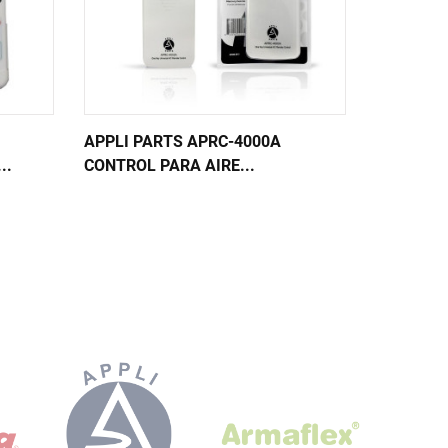
APPLI PARTS APRC-4000A
APPLI PA
..
CONTROL PARA AIRE...
DE CONTR
14.255,80