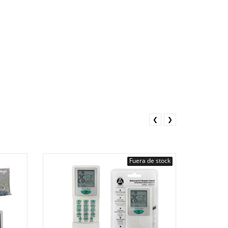
❮
❯
Fuera de stock