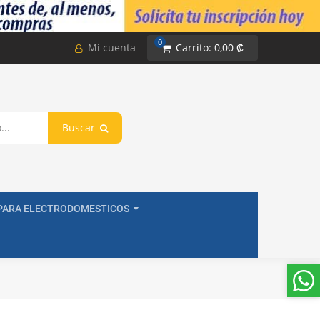
0
Mi cuenta
Carrito:
0,00 ₡
Buscar
PARA ELECTRODOMESTICOS
00A Control para Aire Acondicionado Universal, LCD 3 pulg Iluminado, C