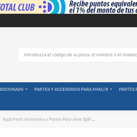
NDICIONADO
PARTES Y ACCESORIOS PARA HVAC/R
PARTES 
Appli Parts Accesorios y Partes Para Aires Split
Appli Parts APRC-20