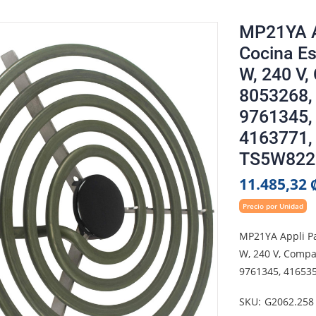
MP21YA Ap
Cocina Es
W, 240 V,
8053268,
9761345,
4163771,
TS5W822
11.485,32 
Precio por Unidad
MP21YA Appli Par
W, 240 V, Compa
9761345, 416535
SKU
G2062.258