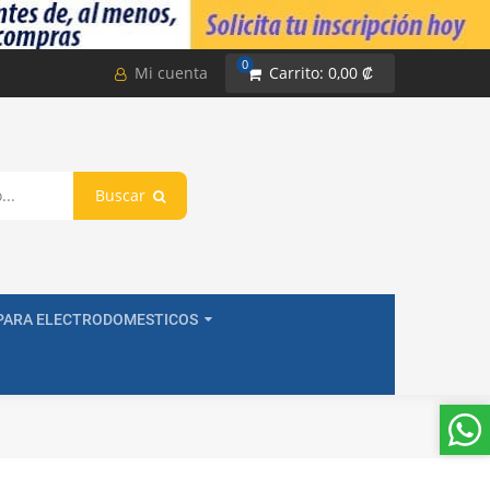
0
Mi cuenta
Carrito:
0,00 ₡
Buscar
PARA ELECTRODOMESTICOS
na Estufa 4 Vueltas,8 pulg, 2100 W, 240 V, Compatible con Whirlpool