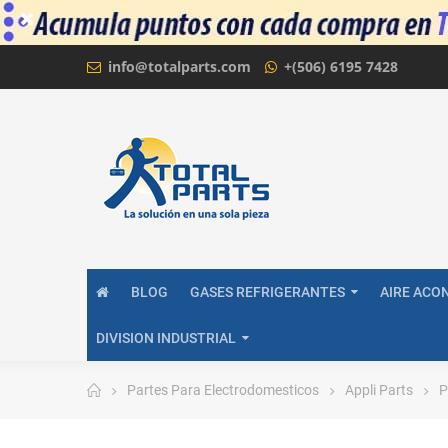
info@totalparts.com
+(506) 6195 7428
BLOG
GASES REFRIGERANTES
AIRE ACO
DIVISION INDUSTRIAL
Partes Para Electrodomesticos
Appli Parts
P