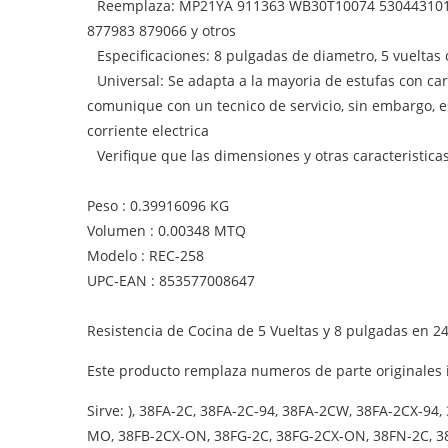
Reemplaza: MP21YA 911363 WB30T10074 530443101
877983 879066 y otros
Especificaciones: 8 pulgadas de diametro, 5 vueltas 
Universal: Se adapta a la mayoria de estufas con ca
comunique con un tecnico de servicio, sin embargo, e
corriente electrica
Verifique que las dimensiones y otras caracteristic
Peso : 0.39916096 KG
Volumen : 0.00348 MTQ
Modelo : REC-258
UPC-EAN : 853577008647
Resistencia de Cocina de 5 Vueltas y 8 pulgadas en 2
Este producto remplaza numeros de parte originales i
Sirve: ), 38FA-2C, 38FA-2C-94, 38FA-2CW, 38FA-2CX-94, 38FA-2CX-MO, 38FA-2CX-MS, 38FA-2CX-OC, 38FA-2CX-ON, 38FA-2CXW, 38FA-2CXW-94, 38FA-2CXW-ON, 38FB-2C, 38FB-2CX-MO, 38FB-2CX-ON, 38FG-2C, 38FG-2CX-ON, 38FN-2C, 38FN-2CX-94, 38FN-2CX-MO, 38FN-2CX-MS, 38FN-2CX-OC, 38FN-2CX-ON, 38FN-2CXW, 38FN-2CXW-94, 38FN-2CXW-ON, 38FY-2C, 38FY-2CX-MO, 38FY-2CX-ON, 38FY-2CXW, 38FY-2CXW-ON, 38HA-2C, 38HA-2CW, 38HA-2CX-ON, 38HA-2CXW-ON, 38HB-2CX-ON, 38HG-2CX-ON, 38HK-2CX-ON, 38HN-2C, 38HN-2CW, 38HN-2CX-ON, 38HN-2CXW-ON, 38HY-2C, 38HY-2CX-ON, 38HY-2CXW-ON, 4RF315PXEQ0, 4RF315PXGQ0, 4RF315PXKQ0, 4RF315PXMQ0, A100, A100-J, A100B, A100L, A100W, AER5522VAS0, AER5522VAW0, AER5522VCS0, AER5522VCS1, AER5522VCW0, AER5522VCW1, AER5523XAB0, AER5523XAB1, AER5523XAQ0, AER5523XAW0, AER5523XAW1, AER5524XAD0, AER5524XAD1, ARC700E-(P1142652N E), ARC700E-(P1142698N E), ARC700LL-(P1142652NLL), ARC700LL-(P1142698NLL), ARC700WW-(P1142652NWW), ARC700WW-(P1142698NWW), ARR6220C-(P1143808N C), ARR6220L-(P1143808N L), ARR6220W-(P1143808N W), ARR623L, ARR623L-(P1130983N L), ARR623W-(P1130983N W), ARR624L-(P1142625N L), ARR624L-(P1142651N L), ARR624L1-(P1142679N L), ARR624L1-(P1142696N L), ARR624W-(P1142625N W), ARR624W-(P1142651N W), ARR624W1-(P1142679N W), ARR624W1-(P1142696N W), ARR625L, ARR625L-(P1130960N L), ARR625L-(P1130970N L), ARR625W-(P1130960N W), ARR625W-(P1130970N W), ARR626L-(P1142626N L), ARR626L-(P1143408N L), ARR626L1-(P1143407N L), ARR626W-(P1142626N W), ARR626W-(P1143408N W), ARR626W1-(P1143407N W), ARR626WW-(P1142678NWW), ARR626WW-(P1142697NWW), ARR629L, ARR629L-(P1130961N L), ARR629W-(P1130961N W), ARR629WW-(P1130962N), ARR629WW-(P1142616NWW), ARR6300LL-(P1142669NLL), ARR6300LL-(P1143414NLL), ARR6300LL-(P1143421NLL), ARR6300LL-(P1143428NLL), ARR6300LL-(P1143456NLL), ARR6300WW-(P1142669NWW), ARR6300WW-(P1143414NWW), ARR6300WW-(P1143421NWW), ARR6300WW-(P1143428NWW), ARR6300WW-(P1143456NWW), ARR630L-(P1142627N L), ARR630L1-(P1143403N L), ARR630LL-(P1142627NLL), ARR630LL-(P1142656NLL), ARR630LL-(P1143403NLL), ARR630W-(P1142627N W), ARR630W1-(P1143403N W), ARR630WW-(P1142627NWW), ARR630WW-(P1142656NWW), ARR630WW-(P1143403NWW), ARR632E-(P1130977N E), ARR632E-(P1142617N E), ARR632WW-(P1130978N W), ARR632WW-(P1142617NWW), ARR633E-(P1130967N), ARR633E-(P1130992N E), ARR633E-(P1157905S E), ARR633E-(P1157907S E), ARR633E-(P1157910S E), ARR633W-(P1157905S W), ARR633WW-(P1130968N), ARR633WW-(P1130992N E), ARR633WW-(P1157908S W), ARR6400L-(P1142670N L), ARR6400L-(P1143415N L), ARR6400L-(P1143432NL), ARR6400L-(P1143457NL), ARR6400LL-(P1142670NLL), ARR6400LL-(P1143415NLL), ARR6400LL-(P1143432NLL), ARR6400LL-(P1143457NLL), ARR6400LL-(P1143607NLL), ARR6400LL-(P1143640NLL), ARR6400LL-(P1143653NLL), ARR6400LL-(P1143674NLL), ARR6400LL-(P1143685NLL), ARR6400LL-(P1143820NLL), ARR6400W-(P1142670N W), ARR6400W-(P1143415N W), ARR6400W-(P1143432NW), ARR6400W-(P1143457NW), ARR6400WW-(P1142670NWW), ARR6400WW-(P1143415NWW), ARR6400WW-(P1143432NWW), ARR6400WW-(P1143457NWW), ARR6400WW-(P1143607NWW), ARR6400WW-(P1143640NWW), ARR6400WW-(P1143653NWW), ARR6400WW-(P1143674NWW), ARR6400WW-(P1143685NWW), ARR64