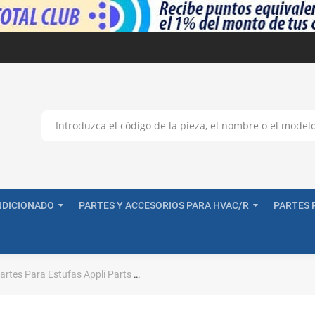
NDICIONADO
PARTES Y ACCESORIOS PARA HVAC/R
PARTES 
artes Para Estufas Appli Parts
MP21YA Appli Parts Resistencia Coci