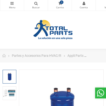
0
Partes y Accesorios Para HVAC/R
Appli Parts
Appli Parts